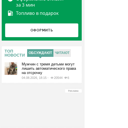
за 3 мин
Топливо в подарок
ОФОРМИТЬ
Ы
ТОП
ОБСУЖДАЮТ
ЧИТАЮТ
НОВОСТИ
Мужчин с тремя детьми могут
лишить автоматического права
на отсрочку
04.08.2026, 18:15
-
20544
6