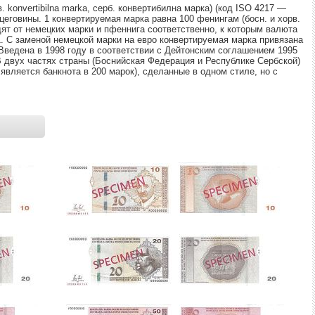
Ы МЕТАЛЛОВ
КРЕДИТАМ
РЕЙТИНГ ДЕБЕТОВЫХ КАРТ
НЕСЧАСТНЫХ СЛУЧАЕВ
. konvertibilna marka, серб. конвертибилна марка) (код ISO 4217 —
еговины. 1 конвертируемая марка равна 100 фенингам (босн. и хорв.
одят от немецких марки и пфеннига соответственно, к которым валюта
ЕЖЕМЕСЯЧНЫЙ ОБЗОР
ПУТЕВОДИТЕЛИ ПО
. С заменой немецкой марки на евро конвертируемая марка привязана
КЕШБЭКА
СТРАХОВАНИЮ
. Введена в 1998 году в соответствии с Дейтонским соглашением 1995
В двух частях страны (Боснийская Федерация и Республике Сербской)
вляется банкнота в 200 марок), сделанные в одном стиле, но с
ПУТЕВОДИТЕЛИ ПО
ВСЕ СТРАХОВЫЕ ПОЛИС
БАНКОВСКИМ КАРТАМ
СТРАХОВЫЕ КОМПАНИИ
ОТЗЫВЫ О СТРАХОВЫХ
КОМПАНИЯХ
ДОСТАВКА И ОПЛАТА
КОНТАКТЫ