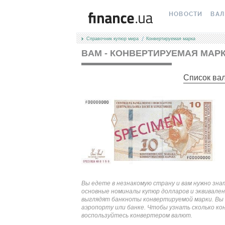
НОВОСТИ
ВА
Справочник купюр мира
Конвертируемая марка
ВСЕ НОВОСТИ
КУРС
BAM - КОНВЕРТИРУЕМАЯ МАР
ВАЛЮТА
КРИ
Список ва
ЛИЧНЫЕ ФИНАН
МІН
АВТОРСКИЕ КОЛ
МЕЖ
НОВОСТИ КОМП
НАЛ
СПЕЦПРОЕКТЫ
КАР
ПОЛЕЗНО ЗНАТЬ
КУРС
Вы едете в незнакомую страну и вам нужно зна
ТЕСТЫ
КУРС
основные номиналы купюр долларов и эквивален
выглядят банкноты конвертируемой марки. Вы 
аэропорту или банке. Чтобы узнать сколько ко
РЕДАКЦИЯ
FORE
воспользуйтесь конвертером валют.