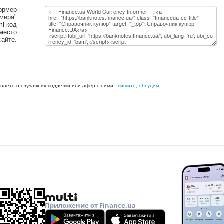
ормер
 мира"
ml-код
 место
сайте.
знаете о случаях их подделки или афер с ними -
пишите, обсудим
.
Приложение от Finance.ua