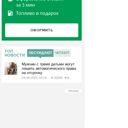
за 3 мин
Топливо в подарок
ОФОРМИТЬ
Ы
ТОП
ОБСУЖДАЮТ
ЧИТАЮТ
НОВОСТИ
Мужчин с тремя детьми могут
лишить автоматического права
на отсрочку
04.08.2026, 18:15
-
20395
6