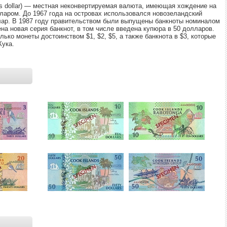
Ы МЕТАЛЛОВ
КРЕДИТАМ
РЕЙТИНГ ДЕБЕТОВЫХ КАРТ
НЕСЧАСТНЫХ СЛУЧАЕВ
ds dollar) — местная неконвертируемая валюта, имеющая хождение на
ларом. До 1967 года на островах использовался новозеландский
лар. В 1987 году правительством были выпущены банкноты номиналом
ЕЖЕМЕСЯЧНЫЙ ОБЗОР
ПУТЕВОДИТЕЛИ ПО
ена новая серия банкнот, в том числе введена купюра в 50 долларов.
КЕШБЭКА
СТРАХОВАНИЮ
ько монеты достоинством $1, $2, $5, а также банкнота в $3, которые
Кука.
ПУТЕВОДИТЕЛИ ПО
ВСЕ СТРАХОВЫЕ ПОЛИС
БАНКОВСКИМ КАРТАМ
СТРАХОВЫЕ КОМПАНИИ
ОТЗЫВЫ О СТРАХОВЫХ
КОМПАНИЯХ
ДОСТАВКА И ОПЛАТА
КОНТАКТЫ