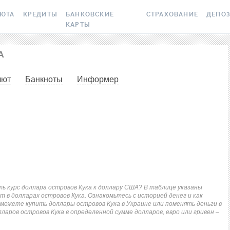
ЛЮТА
КРЕДИТЫ
БАНКОВСКИЕ
СТРАХОВАНИЕ
ДЕПО
КАРТЫ
 ВАЛЮТ
ВСЕ КРЕДИТЫ
ВСЕ БАНКОВСКИЕ КАРТЫ
ОСАГО
ВСЕ Д
А
ПТОВАЛЮТА
ПОДБОР КРЕДИТА
КРЕДИТНЫЕ КАРТЫ
СТРАХОВАНИЕ ЖИЛЬЯ О
ДЕПОЗИ
лют
Банкноты
Информер
РАКЕТ И ШАХЕДОВ
СЫ
ЯЙЛО
КРЕДИТ ДО ЗАРПЛАТЫ
ДЕБЕТОВЫЕ КАРТЫ
ДЕПОЗИ
МЕДСТРАХОВКА ЗАГРАН
ОНКИ
БАНК
КРЕДИТ ОНЛАЙН
С БЕСПЛАТНЫМ ВЫПУСКОМ
БОНУС 
И ОБСЛУЖИВАНИЕМ
КАСКО
АНИЙ
ИЧНЫЕ КУРСЫ
КРЕДИТ БЕЗ СПРАВОК
УСЛОВ
С КЕШБЭКОМ
ЗЕЛЕНАЯ КАРТА
ТОЧНЫЕ КУРСЫ
РЕЙТИНГ ОНЛАЙН-
ВОПРО
КРЕДИТОВ
ВИРТУАЛЬНЫЕ КАРТЫ
ЭЛЕКТРОННАЯ ВИНЬЕТК
 НБУ
ДЕПОЗ
КРЕДИТНЫЙ КАЛЬКУЛЯТОР
РЕЙТИНГ КАРТ С КЕШБЭКОМ
ДМС ДЛЯ СОТРУДНИКО
ть курс доллара островов Кука к доллару США? В таблице указаны
 BITCOIN
ПУТЕВ
т в долларах островов Кука. Ознакомьтесь с историей денег и как
можете купить доллары островов Кука в Украине или поменять деньги в
ИПОТЕКА
РЕЙТИНГ КАРТ ДЛЯ
КАРТА ASSISTANCE
СБЕРЕ
ларов островов Кука в определенной сумме долларов, евро или гривен –
X
ПУТЕШЕСТВИЙ
ПУТЕВОДИТЕЛИ ПО
СТРАХОВАНИЕ ОТ