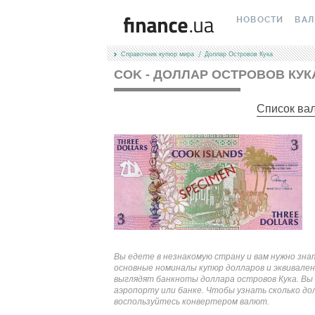
НОВОСТИ
ВА
Справочник купюр мира
Доллар Островов Кука
ВСЕ НОВОСТИ
КУРС
COK - ДОЛЛАР ОСТРОВОВ КУК
ВАЛЮТА
КРИ
Список ва
ЛИЧНЫЕ ФИНАН
МІН
АВТОРСКИЕ КОЛ
МЕЖ
НОВОСТИ КОМП
НАЛ
СПЕЦПРОЕКТЫ
КАР
ПОЛЕЗНО ЗНАТЬ
КУРС
Вы едете в незнакомую страну и вам нужно зна
ТЕСТЫ
КУРС
основные номиналы купюр долларов и эквивален
выглядят банкноты доллара островов Кука. Вы 
аэропорту или банке. Чтобы узнать сколько дол
РЕДАКЦИЯ
FORE
воспользуйтесь конвертером валют.