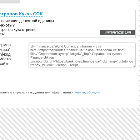
ормер
 мира"
ml-код
 место
сайте.
знаете о случаях их подделки или афер с ними -
пишите, обсудим
.