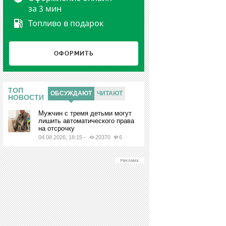
за 3 мин
Топливо в подарок
ОФОРМИТЬ
Ы
ТОП
ОБСУЖДАЮТ
ЧИТАЮТ
НОВОСТИ
Мужчин с тремя детьми могут
лишить автоматического права
на отсрочку
04.08.2026, 18:15
-
20370
6