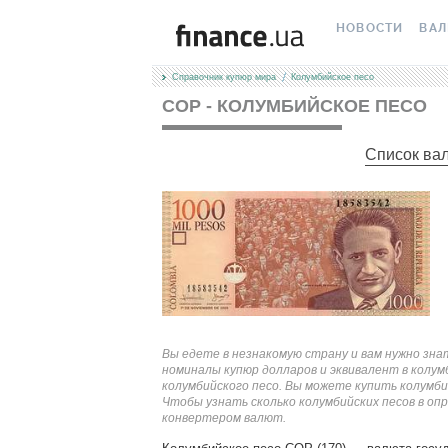
НОВОСТИ
ВА
Справочник купюр мира
Колумбийское песо
ВСЕ НОВОСТИ
КУРС
COP - КОЛУМБИЙСКОЕ ПЕСО
ВАЛЮТА
КРИ
Список ва
ЛИЧНЫЕ ФИНАН
МІН
АВТОРСКИЕ КОЛ
МЕЖ
НОВОСТИ КОМП
НАЛ
СПЕЦПРОЕКТЫ
КАР
ПОЛЕЗНО ЗНАТЬ
КУРС
Вы едете в незнакомую страну и вам нужно зна
номиналы купюр долларов и эквивалент в колум
ТЕСТЫ
КУРС
колумбийского песо. Вы можете купить колумбий
Чтобы узнать сколько колумбийских песов в опр
конвертером валют.
РЕДАКЦИЯ
FORE