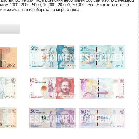
арства Колумбия. Колумбийский песо равен 100 сентаво. В денежном
Ы МЕТАЛЛОВ
КРЕДИТАМ
РЕЙТИНГ ДЕБЕТОВЫХ КАРТ
НЕСЧАСТНЫХ СЛУЧАЕВ
ом 1000, 2000, 5000, 10 000, 20 000, 50 000 песо. Банкноты старых
 и изымаются из оборота по мере износа.
ЕЖЕМЕСЯЧНЫЙ ОБЗОР
ПУТЕВОДИТЕЛИ ПО
КЕШБЭКА
СТРАХОВАНИЮ
ПУТЕВОДИТЕЛИ ПО
ВСЕ СТРАХОВЫЕ ПОЛИС
БАНКОВСКИМ КАРТАМ
СТРАХОВЫЕ КОМПАНИИ
ОТЗЫВЫ О СТРАХОВЫХ
КОМПАНИЯХ
ДОСТАВКА И ОПЛАТА
КОНТАКТЫ