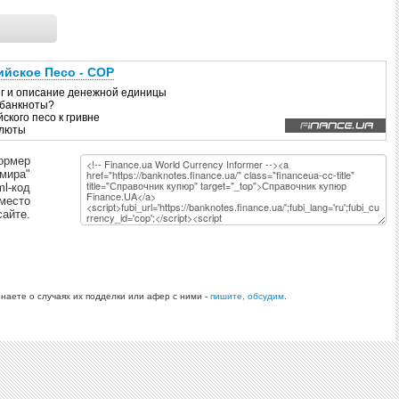
ормер
 мира"
ml-код
 место
сайте.
знаете о случаях их подделки или афер с ними -
пишите, обсудим
.