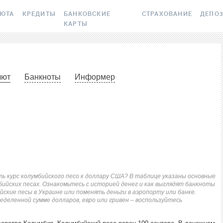
ЛЮТА
КРЕДИТЫ
БАНКОВСКИЕ
СТРАХОВАНИЕ
ДЕПО
КАРТЫ
 ВАЛЮТ
ВСЕ КРЕДИТЫ
ВСЕ БАНКОВСКИЕ КАРТЫ
ОСАГО
ВСЕ Д
ПТОВАЛЮТА
ПОДБОР КРЕДИТА
КРЕДИТНЫЕ КАРТЫ
СТРАХОВАНИЕ ЖИЛЬЯ О
ДЕПОЗИ
лют
Банкноты
Информер
РАКЕТ И ШАХЕДОВ
СЫ
ЯЙЛО
КРЕДИТ ДО ЗАРПЛАТЫ
ДЕБЕТОВЫЕ КАРТЫ
ДЕПОЗИ
МЕДСТРАХОВКА ЗАГРАН
ОНКИ
БАНК
КРЕДИТ ОНЛАЙН
С БЕСПЛАТНЫМ ВЫПУСКОМ
БОНУС 
И ОБСЛУЖИВАНИЕМ
КАСКО
АНИЙ
ИЧНЫЕ КУРСЫ
КРЕДИТ БЕЗ СПРАВОК
УСЛОВ
С КЕШБЭКОМ
ЗЕЛЕНАЯ КАРТА
ТОЧНЫЕ КУРСЫ
РЕЙТИНГ ОНЛАЙН-
ВОПРО
КРЕДИТОВ
ВИРТУАЛЬНЫЕ КАРТЫ
ЭЛЕКТРОННАЯ ВИНЬЕТК
 НБУ
ДЕПОЗ
ть курс колумбийского песо к доллару США? В таблице указаны основные
КРЕДИТНЫЙ КАЛЬКУЛЯТОР
РЕЙТИНГ КАРТ С КЕШБЭКОМ
ДМС ДЛЯ СОТРУДНИКО
бийских песах. Ознакомьтесь с историей денег и как выглядят банкноты
 BITCOIN
ПУТЕВ
ские песы в Украине или поменять деньги в аэропорту или банке.
ИПОТЕКА
РЕЙТИНГ КАРТ ДЛЯ
КАРТА ASSISTANCE
СБЕРЕ
еделенной сумме долларов, евро или гривен – воспользуйтесь
X
ПУТЕШЕСТВИЙ
ПУТЕВОДИТЕЛИ ПО
СТРАХОВАНИЕ ОТ