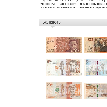
Колумбийское песо COP (170) — валюта госуд
КУРС
обращении страны находятся банкноты номинал
годов выпуска являются платёжным средством
Банкноты