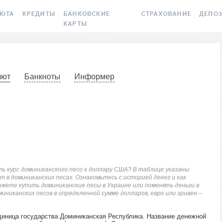
ЛЮТА
КРЕДИТЫ
БАНКОВСКИЕ
СТРАХОВАНИЕ
ДЕПО
КАРТЫ
 ВАЛЮТ
ВСЕ КРЕДИТЫ
ВСЕ БАНКОВСКИЕ КАРТЫ
ОСАГО
ВСЕ Д
ПТОВАЛЮТА
ПОДБОР КРЕДИТА
КРЕДИТНЫЕ КАРТЫ
СТРАХОВАНИЕ ЖИЛЬЯ О
ДЕПОЗИ
лют
Банкноты
Информер
РАКЕТ И ШАХЕДОВ
СЫ
ЯЙЛО
КРЕДИТ ДО ЗАРПЛАТЫ
ДЕБЕТОВЫЕ КАРТЫ
ДЕПОЗИ
МЕДСТРАХОВКА ЗАГРАН
ОНКИ
БАНК
КРЕДИТ ОНЛАЙН
С БЕСПЛАТНЫМ ВЫПУСКОМ
БОНУС 
И ОБСЛУЖИВАНИЕМ
КАСКО
АНИЙ
ИЧНЫЕ КУРСЫ
КРЕДИТ БЕЗ СПРАВОК
УСЛОВ
С КЕШБЭКОМ
ЗЕЛЕНАЯ КАРТА
ТОЧНЫЕ КУРСЫ
РЕЙТИНГ ОНЛАЙН-
ВОПРО
КРЕДИТОВ
ВИРТУАЛЬНЫЕ КАРТЫ
ЭЛЕКТРОННАЯ ВИНЬЕТК
 НБУ
ДЕПОЗ
ть курс доминиканского песо к доллару США? В таблице указаны
т в доминиканских песах. Ознакомьтесь с историей денег и как
КРЕДИТНЫЙ КАЛЬКУЛЯТОР
РЕЙТИНГ КАРТ С КЕШБЭКОМ
ДМС ДЛЯ СОТРУДНИКО
жете купить доминиканские песы в Украине или поменять деньги в
 BITCOIN
ПУТЕВ
иниканских песов в определенной сумме долларов, евро или гривен –
ИПОТЕКА
РЕЙТИНГ КАРТ ДЛЯ
КАРТА ASSISTANCE
СБЕРЕ
X
ПУТЕШЕСТВИЙ
диница государства Доминиканская Республика. Название денежной
ПУТЕВОДИТЕЛИ ПО
СТРАХОВАНИЕ ОТ