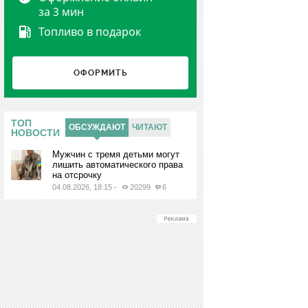
за 3 мин
Топливо в подарок
ОФОРМИТЬ
Ы
ТОП
ОБСУЖДАЮТ
ЧИТАЮТ
НОВОСТИ
Мужчин с тремя детьми могут
лишить автоматического права
на отсрочку
04.08.2026, 18:15
-
20299
6