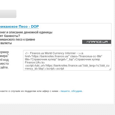
ормер
 мира"
ml-код
 место
сайте.
знаете о случаях их подделки или афер с ними -
пишите, обсудим
.