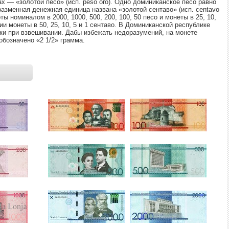
ах — «золотой песо» (исп. peso oro). Одно доминиканское песо равно
Ы МЕТАЛЛОВ
КРЕДИТАМ
РЕЙТИНГ ДЕБЕТОВЫХ КАРТ
НЕСЧАСТНЫХ СЛУЧАЕВ
разменная денежная единица названа «золотой сентаво» (исп. centavo
ы номиналом в 2000, 1000, 500, 200, 100, 50 песо и монеты в 25, 10,
ии монеты в 50, 25, 10, 5 и 1 сентаво. В Доминиканской республике
ЕЖЕМЕСЯЧНЫЙ ОБЗОР
ПУТЕВОДИТЕЛИ ПО
ьки при взвешивании. Дабы избежать недоразумений, на монете
КЕШБЭКА
СТРАХОВАНИЮ
бозначено «2 1/2» грамма.
ПУТЕВОДИТЕЛИ ПО
ВСЕ СТРАХОВЫЕ ПОЛИС
БАНКОВСКИМ КАРТАМ
СТРАХОВЫЕ КОМПАНИИ
ОТЗЫВЫ О СТРАХОВЫХ
КОМПАНИЯХ
ДОСТАВКА И ОПЛАТА
КОНТАКТЫ