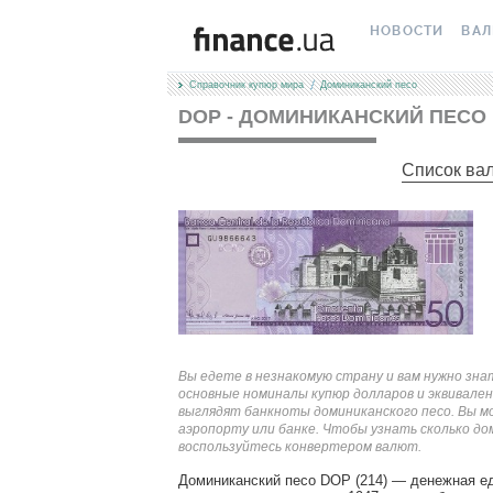
НОВОСТИ
ВА
Справочник купюр мира
Доминиканский песо
ВСЕ НОВОСТИ
КУРС
DOP - ДОМИНИКАНСКИЙ ПЕСО
ВАЛЮТА
КРИ
Список ва
ЛИЧНЫЕ ФИНАН
МІН
АВТОРСКИЕ КОЛ
МЕЖ
НОВОСТИ КОМП
НАЛ
СПЕЦПРОЕКТЫ
КАР
ПОЛЕЗНО ЗНАТЬ
КУРС
Вы едете в незнакомую страну и вам нужно зна
основные номиналы купюр долларов и эквивален
выглядят банкноты доминиканского песо. Вы мо
ТЕСТЫ
КУРС
аэропорту или банке. Чтобы узнать сколько дом
воспользуйтесь конвертером валют.
РЕДАКЦИЯ
FORE
Доминиканский песо DOP (214) — денежная е