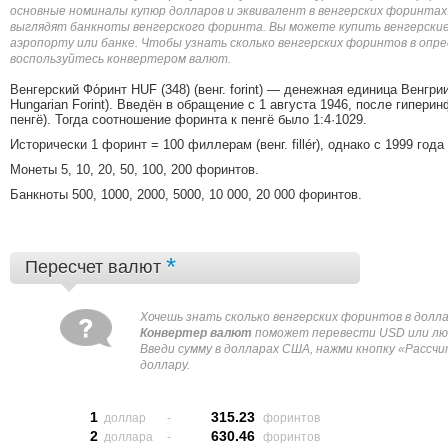
основные номиналы купюр долларов и эквивалент в венгерских форинтах.
выглядят банкноты венгерского форинта. Вы можете купить венгерские
аэропорту или банке. Чтобы узнать сколько венгерских форинтов в опре
воспользуйтесь конвертером валют.
Венгерский Фо́ринт HUF (348) (венг. forint) — денежная единица Венгри
Hungarian Forint). Введён в обращение с 1 августа 1946, после гипер
пенгё). Тогда соотношение форинта к пенгё было 1:4·1029.
Исторически 1 форинт = 100 филлерам (венг. fillér), однако с 1999 го
Монеты 5, 10, 20, 50, 100, 200 форинтов.
Банкноты 500, 1000, 2000, 5000, 10 000, 20 000 форинтов.
*
Пересчет валют
Xочешь знать сколько венгерских форинтов в дол
Конвертер валют
поможет перевести USD или люб
Введи сумму в долларах США, нажми кнопку «Рассчи
доллару.
1
315.23
доллар
-
форинтов
2
630.46
доллара
-
форинтов