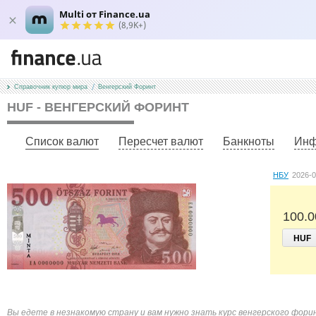
Multi от Finance.ua
(8,9K+)
Справочник купюр мира
Венгерский Форинт
HUF - ВЕНГЕРСКИЙ ФОРИНТ
Список валют
Пересчет валют
Банкноты
Инф
НБУ
2026-0
100.0
HUF
Вы едете в незнакомую страну и вам нужно знать курс венгерского фор