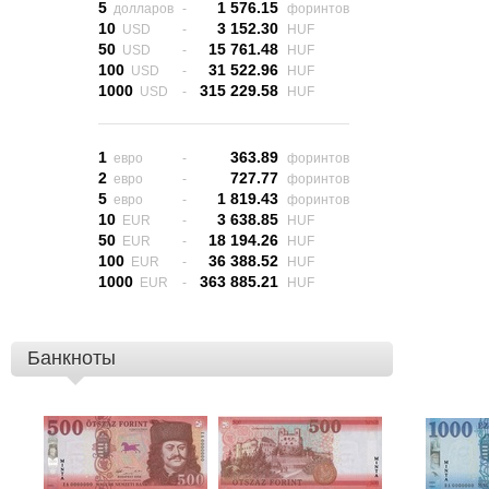
5
1 576.15
долларов
-
форинтов
10
3 152.30
USD
-
HUF
50
15 761.48
USD
-
HUF
100
31 522.96
USD
-
HUF
1000
315 229.58
USD
-
HUF
1
363.89
евро
-
форинтов
2
727.77
евро
-
форинтов
5
1 819.43
евро
-
форинтов
10
3 638.85
EUR
-
HUF
50
18 194.26
EUR
-
HUF
100
36 388.52
EUR
-
HUF
1000
363 885.21
EUR
-
HUF
Банкноты