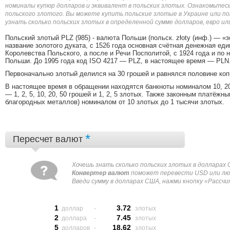
номиналы купюр долларов и эквивалент в польских злотых. Ознакомьтесь
польского злотого. Вы можете купить польские злотые в Украине или по
узнать сколько польских злотых в определенной сумме долларов, евро и
Польский злотый PLZ (985) - валюта Польши (польск. złoty (инф.) — «
название золотого дуката, с 1526 года основная счётная денежная еди
Королевства Польского, а после и Речи Посполитой, с 1924 года и по
Польши. До 1995 года код ISO 4217 — PLZ, в настоящее время — PLN
Первоначально злотый делился на 30 грошей и равнялся половине копы,
В настоящее время в обращении находятся банкноты номиналом 10, 20,
— 1, 2, 5, 10, 20, 50 грошей и 1, 2, 5 злотых. Также законным платё
благородных металлов) номиналом от 10 злотых до 1 тысячи злотых.
*
Пересчет валют
Xочешь знать сколько польских злотых в долларах
Конвертер валют
поможет перевести USD или люб
Введи сумму в долларах США, нажми кнопку «Рассчит
1
3.72
доллар
-
злотых
2
7.45
доллара
-
злотых
5
18.62
долларов
-
злотых