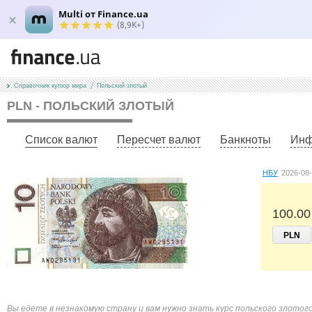
Multi от Finance.ua
(8,9K+)
Справочник купюр мира
Польский злотый
PLN - ПОЛЬСКИЙ ЗЛОТЫЙ
Список валют
Пересчет валют
Банкноты
Инф
НБУ
2026-08
100.00
PLN
Вы едете в незнакомую страну и вам нужно знать курс польского злотог