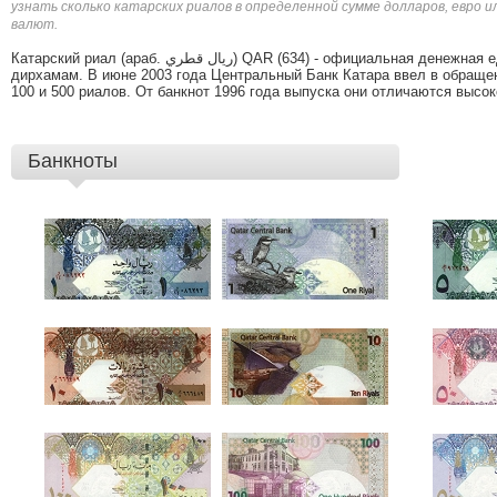
узнать сколько катарских риалов в определенной сумме долларов, евро 
валют.
Катарский риал (араб. ريال قطري‎‎) QAR (634) - официальная денежная единица в Эмирате Катар, равная 100
дирхамам. В июне 2003 года Центральный Банк Катара ввел в обращени
100 и 500 риалов. От банкнот 1996 года выпуска они отличаются высо
Банкноты