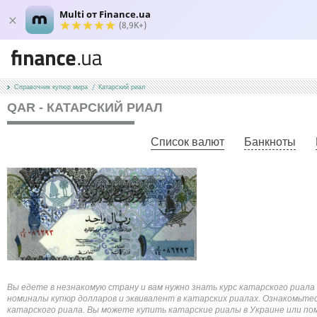
Multi от Finance.ua
(8,9K+)
Справочник купюр мира
Катарский риал
QAR - КАТАРСКИЙ РИАЛ
Список валют
Банкноты
Вы едете в незнакомую страну и вам нужно знать курс катарского риал
номиналы купюр долларов и эквивалент в катарских риалах. Ознакомьтес
катарского риала. Вы можете купить катарские риалы в Украине или по