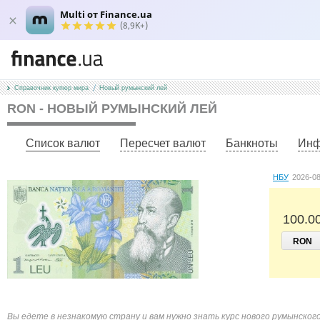
Multi от Finance.ua
(8,9K+)
Справочник купюр мира
Новый румынский лей
RON - НОВЫЙ РУМЫНСКИЙ ЛЕЙ
Список валют
Пересчет валют
Банкноты
Инф
НБУ
2026-0
100.0
RON
Вы едете в незнакомую страну и вам нужно знать курс нового румынског