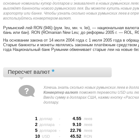
основные номиналы купюр долларов и эквивалент в новых румынских леях
выглядят банкноты нового румынского лея. Вы можете купить новые рум
аэропорту или банке. Чтобы узнать сколько новых румынских леев в опре
воспользуйтесь конвертером валют.
Румынский лей RON (946) (рум. leu, мн. ч. lei), — национальная валют
бань или бан). RON (ROmanian New Leu; до реформы 2005 г. — ROL, R
На основании закона от 14 июля 2004 года с 1 июля 2005 года в обра
Старые банкноты и монеты являлись законным платёжным средством до
года Национальный банк Румынии обменивает старые леи на новые без
*
Пересчет валют
Xочешь знать сколько новых румынских леев в дол
Конвертер валют
поможет перевести USD или лю
Введи сумму в долларах США, нажми кнопку «Рассчи
доллару.
1
4.55
доллар
-
леев
2
9.10
доллара
-
леев
5
22.76
долларов
-
леев
10
45.52
USD
-
RON