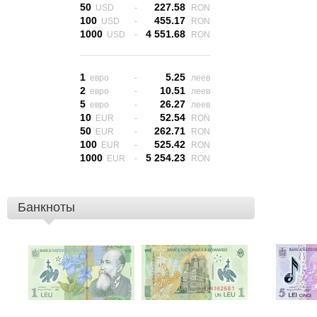
50
227.58
USD
-
RON
100
455.17
USD
-
RON
1000
4 551.68
USD
-
RON
1
5.25
евро
-
леев
2
10.51
евро
-
леев
5
26.27
евро
-
леев
10
52.54
EUR
-
RON
50
262.71
EUR
-
RON
100
525.42
EUR
-
RON
1000
5 254.23
EUR
-
RON
Банкноты