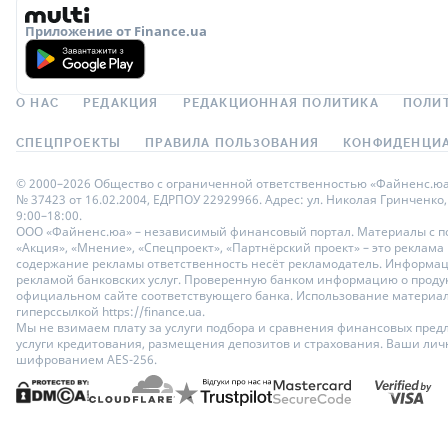
Приложение от Finance.ua
О НАС
РЕДАКЦИЯ
РЕДАКЦИОННАЯ ПОЛИТИКА
ПОЛИ
СПЕЦПРОЕКТЫ
ПРАВИЛА ПОЛЬЗОВАНИЯ
КОНФИДЕНЦИА
© 2000–2026 Общество с ограниченной ответственностью «Файненс.юа»,
№ 37423 от 16.02.2004, ЕДРПОУ 22929966. Адрес: ул. Николая Гринченко,
9:00–18:00.
ООО «Файненс.юа» – независимый финансовый портал. Материалы с по
«Акция», «Мнение», «Спецпроект», «Партнёрский проект» – это реклама
содержание рекламы ответственность несёт рекламодатель. Информац
рекламой банковских услуг. Проверенную банком информацию о продук
официальном сайте соответствующего банка. Использование материало
гиперссылкой https://finance.ua.
Мы не взимаем плату за услуги подбора и сравнения финансовых пред
услуги кредитования, размещения депозитов и страхования. Ваши ли
шифрованием AES-256.