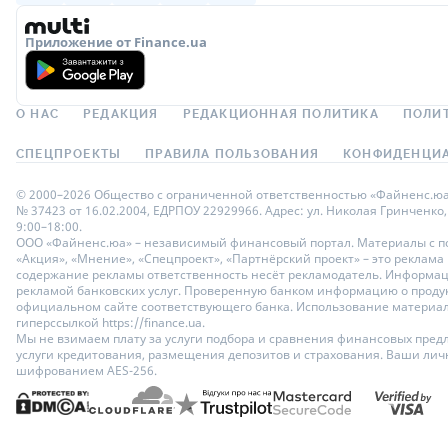
Приложение от Finance.ua
О НАС
РЕДАКЦИЯ
РЕДАКЦИОННАЯ ПОЛИТИКА
ПОЛИ
СПЕЦПРОЕКТЫ
ПРАВИЛА ПОЛЬЗОВАНИЯ
КОНФИДЕНЦИА
© 2000–2026 Общество с ограниченной ответственностью «Файненс.юа»,
№ 37423 от 16.02.2004, ЕДРПОУ 22929966. Адрес: ул. Николая Гринченко,
9:00–18:00.
ООО «Файненс.юа» – независимый финансовый портал. Материалы с по
«Акция», «Мнение», «Спецпроект», «Партнёрский проект» – это реклама
содержание рекламы ответственность несёт рекламодатель. Информац
рекламой банковских услуг. Проверенную банком информацию о продук
официальном сайте соответствующего банка. Использование материало
гиперссылкой https://finance.ua.
Мы не взимаем плату за услуги подбора и сравнения финансовых пред
услуги кредитования, размещения депозитов и страхования. Ваши ли
шифрованием AES-256.