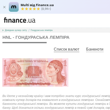
Multi від Finance.ua
(8,9K+)
Довідник купюр світу
Гондураська лемпіра
HNL - ГОНДУРАСЬКА ЛЕМПІРА
Список валют
Банкноти
Ви їдете у незнайому країну і вам потрібно знати курс гондураської лемп
номінали купюр доларів та еквівалент в гондураських лемпірах. Ознайомт
банкноти гондураської лемпіри. Ви можете купити гондураські лемпіри в 
банку. Щоб дізнатися скільки гондураських лемпір в певній сумі доларів,