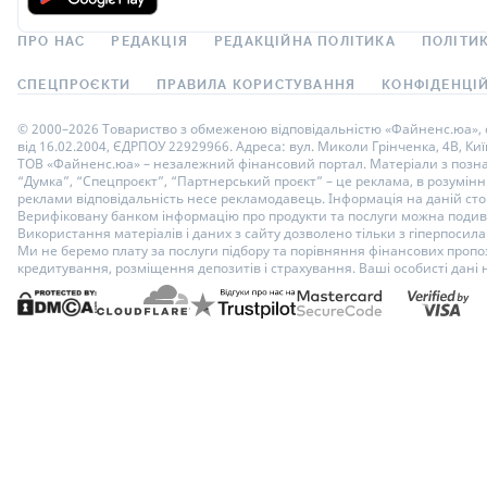
ПРО НАС
РЕДАКЦІЯ
РЕДАКЦІЙНА ПОЛІТИКА
ПОЛІТИК
СПЕЦПРОЄКТИ
ПРАВИЛА КОРИСТУВАННЯ
КОНФІДЕНЦІЙ
© 2000–2026 Товариство з обмеженою відповідальністю «Файненс.юа», св
від 16.02.2004, ЄДРПОУ 22929966. Адреса: вул. Миколи Грінченка, 4В, Киї
ТОВ «Файненс.юа» – незалежний фінансовий портал. Матеріали з познач
“Думка”, “Спецпроєкт”, “Партнерський проєкт” – це реклама, в розумінні
реклами відповідальність несе рекламодавець. Інформація на даній стор
Верифіковану банком інформацію про продукти та послуги можна подиви
Використання матеріалів і даних з сайту дозволено тільки з гіперпосилан
Ми не беремо плату за послуги підбору та порівняння фінансових пропоз
кредитування, розміщення депозитів і страхування. Ваші особисті дані