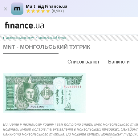
Multi від Finance.ua
(8,9K+)
Довідник купюр світу
Монгольський тугрик
MNT - МОНГОЛЬСЬКИЙ ТУГРИК
Список валют
Банкноти
Ви їдете у незнайому країну і вам потрібно знати курс монгольського туг
номінали купюр доларів та еквівалент в монгольських тугриках. Ознайомт
банкноти монгольського тугрика. Ви можете купити монгольські тугрики 