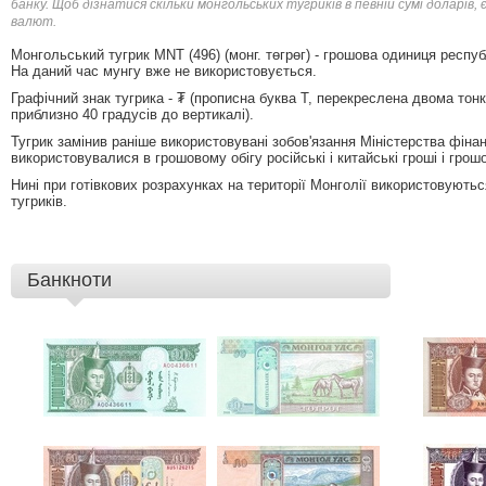
банку. Щоб дізнатися скільки монгольських тугриків в певній сумі доларі
валют.
Монгольський тугрик MNT (496) (монг. төгрөг) - грошова одиниця респуб
На даний час мунгу вже не використовується.
Графічний знак тугрика - ₮ (прописна буква Т, перекреслена двома то
приблизно 40 градусів до вертикалі).
Тугрик замінив раніше використовувані зобов'язання Міністерства фінан
використовувалися в грошовому обігу російські і китайські гроші і грошо
Нині при готівкових розрахунках на території Монголії використовуютьс
тугриків.
Банкноти