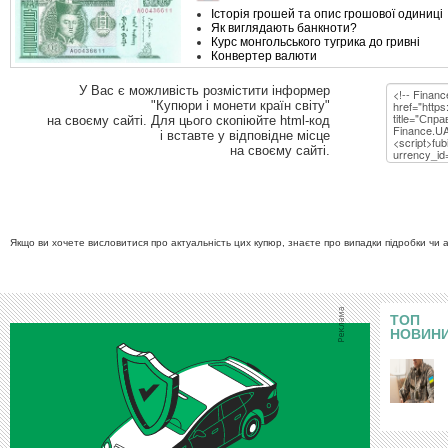
У Вас є можливість розмістити інформер
"Купюри і монети країн світу"
на своєму сайті. Для цього скопіюйте html-код
і вставте у відповідне місце
на своєму сайті.
Якщо ви хочете висловитися про актуальність цих купюр, знаєте про випадки підробки чи 
ТОП
НОВИН