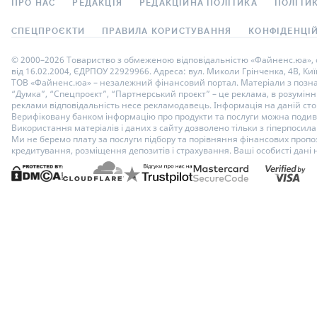
ПРО НАС
РЕДАКЦІЯ
РЕДАКЦІЙНА ПОЛІТИКА
ПОЛІТИК
СПЕЦПРОЄКТИ
ПРАВИЛА КОРИСТУВАННЯ
КОНФІДЕНЦІЙ
© 2000–2026 Товариство з обмеженою відповідальністю «Файненс.юа», св
від 16.02.2004, ЄДРПОУ 22929966. Адреса: вул. Миколи Грінченка, 4В, Киї
ТОВ «Файненс.юа» – незалежний фінансовий портал. Матеріали з познач
“Думка”, “Спецпроєкт”, “Партнерський проєкт” – це реклама, в розумінні
реклами відповідальність несе рекламодавець. Інформація на даній стор
Верифіковану банком інформацію про продукти та послуги можна подиви
Використання матеріалів і даних з сайту дозволено тільки з гіперпосилан
Ми не беремо плату за послуги підбору та порівняння фінансових пропоз
кредитування, розміщення депозитів і страхування. Ваші особисті дані