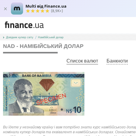
Multi від Finance.ua
(8,9K+)
Довідник купюр світу
Намібійський долар
NAD - НАМІБІЙСЬКИЙ ДОЛАР
Список валют
Банкноти
Ви їдете у незнайому країну і вам потрібно знати курс намібійського дол
номінали купюр доларів та еквівалент в намібійських доларах. Ознайомте