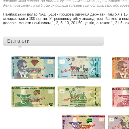
намібійського долара. Ви можете купити намібійські долари в Україні або
дізнатися скільки намібійських доларів в певній сумі доларів, євро або г
Намібійський долар NAD (516) - грошова одиниця держави Намібія з 15
складається з 100 центів. У грошовому обігу знаходяться банкноти номін
доларів, монети номіналом 1, 2, 5, 10, 20 і 50 центів, а також 1, 2 і 5 н
Банкноти