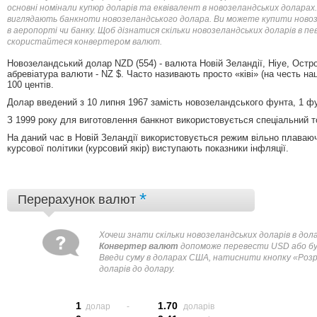
основні номінали купюр доларів та еквівалент в новозеландських доларах.
виглядають банкноти новозеландського долара. Ви можете купити новозе
в аеропорті чи банку. Щоб дізнатися скільки новозеландських доларів в певн
скористайтеся конвертером валют.
Новозеландський долар NZD (554) - валюта Новій Зеландії, Ніуе, Остров
абревіатура валюти - NZ $. Часто називають просто «ківі» (на честь нац
100 центів.
Долар введений з 10 липня 1967 замість новозеландського фунта, 1 фу
З 1999 року для виготовлення банкнот використовується спеціальний т
На даний час в Новій Зеландії використовується режим вільно плаваюч
курсової політики (курсовий якір) виступають показники інфляції.
*
Перерахунок валют
Хочеш знати скільки новозеландських доларів в до
Конвертер валют
допоможе перевести USD або буд
Введи суму в доларах США, натиснити кнопку «Розра
доларів до долару.
1
1.70
долар
-
доларів