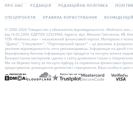
ПРО НАС
РЕДАКЦІЯ
РЕДАКЦІЙНА ПОЛІТИКА
ПОЛІТИК
СПЕЦПРОЄКТИ
ПРАВИЛА КОРИСТУВАННЯ
КОНФІДЕНЦІЙ
© 2000–2026 Товариство з обмеженою відповідальністю «Файненс.юа», св
від 16.02.2004, ЄДРПОУ 22929966. Адреса: вул. Миколи Грінченка, 4В, Киї
ТОВ «Файненс.юа» – незалежний фінансовий портал. Матеріали з познач
“Думка”, “Спецпроєкт”, “Партнерський проєкт” – це реклама, в розумінні
реклами відповідальність несе рекламодавець. Інформація на даній стор
Верифіковану банком інформацію про продукти та послуги можна подиви
Використання матеріалів і даних з сайту дозволено тільки з гіперпосилан
Ми не беремо плату за послуги підбору та порівняння фінансових пропоз
кредитування, розміщення депозитів і страхування. Ваші особисті дані