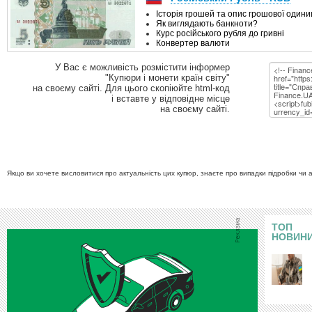
У Вас є можливість розмістити інформер
"Купюри і монети країн світу"
на своєму сайті. Для цього скопіюйте html-код
і вставте у відповідне місце
на своєму сайті.
Якщо ви хочете висловитися про актуальність цих купюр, знаєте про випадки підробки чи 
ТОП
НОВИН