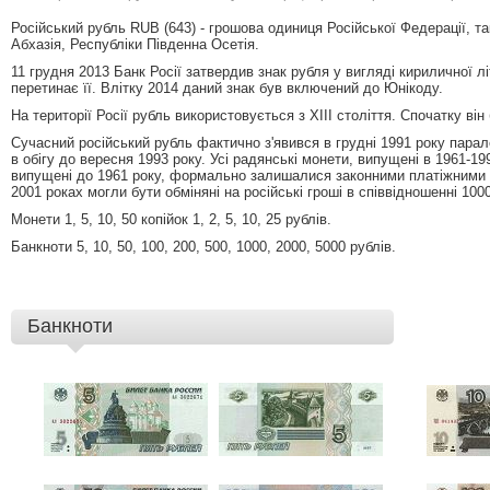
Російський рубль RUB (643) - грошова одиниця Російської Федерації, т
Абхазія, Республіки Південна Осетія.
11 грудня 2013 Банк Росії затвердив знак рубля у вигляді кириличної 
перетинає її. Влітку 2014 даний знак був включений до Юнікоду.
На території Росії рубль використовується з XIII століття. Спочатку він 
Сучасний російський рубль фактично з'явився в грудні 1991 року пара
в обігу до вересня 1993 року. Усі радянські монети, випущені в 1961-1991
випущені до 1961 року, формально залишалися законними платіжними к
2001 роках могли бути обміняні на російські гроші в співвідношенні 1000:
Монети 1, 5, 10, 50 копійок 1, 2, 5, 10, 25 рублів.
Банкноти 5, 10, 50, 100, 200, 500, 1000, 2000, 5000 рублів.
Банкноти