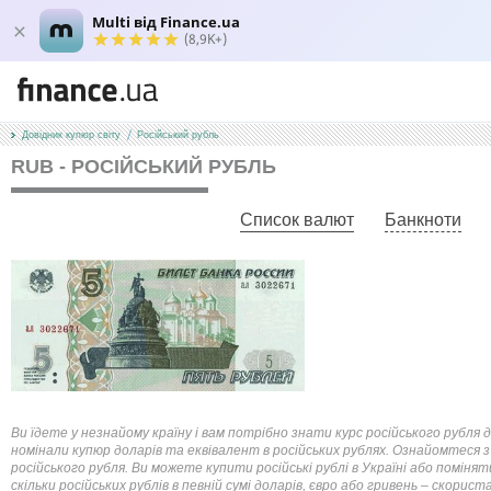
Multi від Finance.ua
(8,9K+)
Довідник купюр світу
Російський рубль
RUB - РОСІЙСЬКИЙ РУБЛЬ
Список валют
Банкноти
Ви їдете у незнайому країну і вам потрібно знати курс російського рубля 
номінали купюр доларів та еквівалент в російських рублях. Ознайомтеся 
російського рубля. Ви можете купити російські рублі в Україні або поміня
скільки російських рублів в певній сумі доларів, євро або гривень – скор