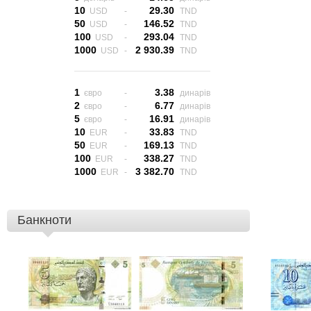
10
29.30
USD
-
TND
50
146.52
USD
-
TND
100
293.04
USD
-
TND
1000
2 930.39
USD
-
TND
1
3.38
євро
-
динарів
2
6.77
євро
-
динарів
5
16.91
євро
-
динарів
10
33.83
EUR
-
TND
50
169.13
EUR
-
TND
100
338.27
EUR
-
TND
1000
3 382.70
EUR
-
TND
Банкноти