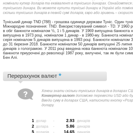
номінали купюр доларів та еквівалент в туніських динарах. Ознайомтеся 
туніського динара. Ви можете купити туніські динари в Україні або помі
скільки туніських динарів в певній сумі доларів, євро або гривень – скор
Туніський динар TND (788) - грошова одиниця держави Туніс. Один туні
Міжнародне позначення: TND. Використовуваний символ - TD. У 1960 р
в обіг банкноти номіналом ½, 1 і 5 динарів. У 1969 випущена банкнота
випущена в 1973 році, номіналом 1 динар - в 1980-му. Банкнота номіна
серія номіналом 5 динарів випущена в 1993 році. Банкноти номіналом 30
до 31 березня 2018. Банкноти номіналом 50 динарів випущені 25 липня 2
динарів з голограмою. У 2011 році введена нова банкнота номіналом 10
банкноти приурочені до революції 1987 року, вилучені, так як були си
Бен Алі.
*
Перерахунок валют
Хочеш знати скільки туніських динарів в доларах С
Конвертер валют
допоможе перевести USD або буд
Введи суму в доларах США, натиснити кнопку «Розра
долару.
1
2.93
долар
-
динарів
2
5.86
долара
-
динарів
5
14.65
доларів
-
динарів