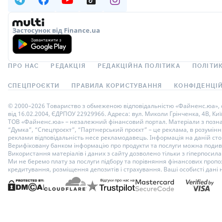
Застосунок від Finance.ua
ПРО НАС
РЕДАКЦІЯ
РЕДАКЦІЙНА ПОЛІТИКА
ПОЛІТИК
СПЕЦПРОЄКТИ
ПРАВИЛА КОРИСТУВАННЯ
КОНФІДЕНЦІЙ
© 2000–2026 Товариство з обмеженою відповідальністю «Файненс.юа», св
від 16.02.2004, ЄДРПОУ 22929966. Адреса: вул. Миколи Грінченка, 4В, Киї
ТОВ «Файненс.юа» – незалежний фінансовий портал. Матеріали з познач
“Думка”, “Спецпроєкт”, “Партнерський проєкт” – це реклама, в розумінні
реклами відповідальність несе рекламодавець. Інформація на даній стор
Верифіковану банком інформацію про продукти та послуги можна подиви
Використання матеріалів і даних з сайту дозволено тільки з гіперпосилан
Ми не беремо плату за послуги підбору та порівняння фінансових пропоз
кредитування, розміщення депозитів і страхування. Ваші особисті дані