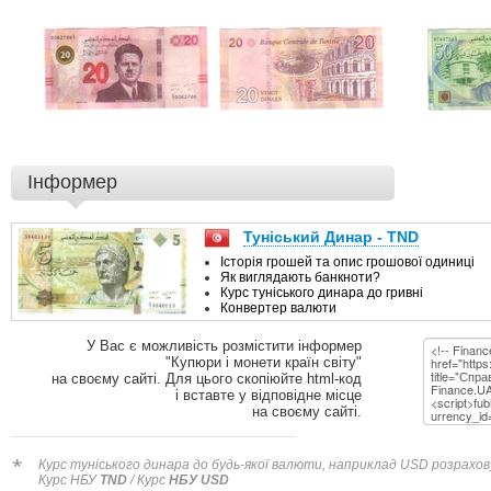
Інформер
У Вас є можливість розмістити інформер
"Купюри і монети країн світу"
на своєму сайті. Для цього скопіюйте html-код
і вставте у відповідне місце
на своєму сайті.
*
Курс туніського динара до будь-якої валюти, наприклад USD розрахову
Курс НБУ
TND
/ Курс
НБУ USD