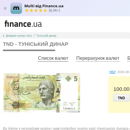
Multi від Finance.ua
(8,9K+)
Довідник купюр світу
Туніський динар
TND - ТУНІСЬКИЙ ДИНАР
Список валют
Перерахунок валют
Б
НБУ
2026-08
100.00
TND
Ви їдете у незнайому країну і вам потрібно знати курс туніського динара